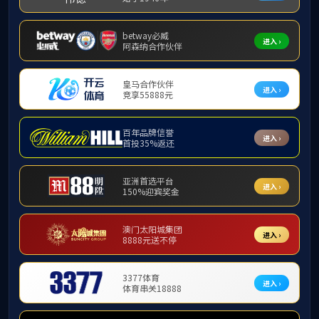
光辉七十五 奋进新征程——哈电集团佳木斯电机股份有限公司第五届“同心而...
20242138cn太阳集团城职工迎新春联欢会（四）
©版权所有：中国·2138cn太阳(SunCity·VIP认证集团)官
方网站-Official Website
黑ICP备20001875号-1
黑公网安备 23080402000003号