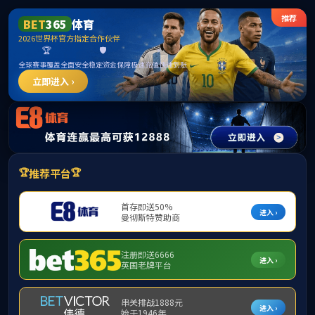
中国·2138cn太阳(SunCity·VIP认证集团)官方网
站-Official Website
PRODUCTS
产品中心
矿用产品
永磁产品
防爆产品
核电产品
屏蔽产品