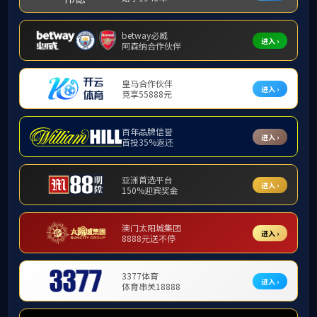
220t级矿用自卸车电动轮
220t级矿用自卸车电动轮驱动电机
220t级矿用自卸车主发电机
水下无人潜航器推进电机
220t级矿用自卸车电动轮
YJVF(G)系列隔爆型兼本质安全型高压变频调速一体机
YJVF(G)系列隔爆型兼本质安全型高压变频调速一体机
机座号:H355～H450功率范围:200kW～1600kW极数:4～6隔
传动比：31.875:1额定功率：750kW极 数：6额定电压：1140
电机类型：三相异步电动机额定功率：750kW极 数：6额定电
电机类型：电励磁同步发电机额定功率：1750 kW极 数：8额
推进电机是水下无人航行器(UnmannedUnderwater
机座号:H355～H450功率范围:200kW～1600kW极数:4～6隔
传动比：31.875:1额定功率：750kW极 数：6额定电压：1140
爆标志:ExdbⅠMb、非防爆额定电压:1140V、3000V（可定
V技术特点: 高功率密度、传动效率高、运行稳定、制动可靠应
压：1140 V技术特点: 输出转矩大、调速特性好、传动效率
定电压：1110 V技术特点: 结构简单、体积小、励磁可控、效
Vehicle,Uuv)的核心组成部分，负责提供UUV 在水下运动所需
爆标志:ExdbⅠMb、非防爆额定电压:1140V、3000V（可定
V技术特点: 高功率密度、传动效率高、运行稳定、制动可靠应
制）技术特点：具有功率密度高、体机小、效率高、起动转矩
用领域：大型露天矿、水利工程，用于煤矿、沙石的运输
高、运行稳定应用领域：大型露天矿、水利工程，用于煤矿、
率高应用领域：大型露天矿、水利工程，用于煤矿、沙石的运
的动力。产品研制在新材料、新技术、新工艺等领域实现了诸
制）技术特点：具有功率密度高、体机小、效率高、起动转矩
用领域：大型露天矿、水利工程，用于煤矿、沙石的运输
大、过载能力强、电网冲击小、电磁干扰少、可实现远程控制
沙石的运输
输
多突破。六相双Y移 30°永磁同步电机设计、双电机/双绕组设
大、过载能力强、电网冲击小、电磁干扰少、可实现远程控制