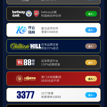
机
来源：
浏览量：
发布时间：2024-12-18